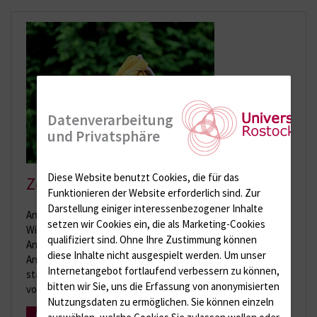
Datenverarbeitung
und Privatsphäre
Diese Website benutzt Cookies, die für das
Zeig Dich!
Funktionieren der Website erforderlich sind.
Zur
Darstellung einiger interessenbezogener Inhalte
Anlässlich der bundesweiten Aktion "Woche der
setzen wir Cookies ein, die als Marketing-Cookies
Wiederbelebung" des Berufsverbandes Deutscher
qualifiziert sind. Ohne Ihre Zustimmung können
Anästhesisten und der Deutschen Gesellschaft für
diese Inhalte nicht ausgespielt werden.
Um unser
Anästhesiologie und Intensivmedizin vom 19.-26.09.2015
Internetangebot fortlaufend verbessern zu können,
starten wir mit einer Kampagne zum besseren Auffinden
bitten wir Sie, uns die Erfassung von anonymisierten
von Notfallorten.
Nutzungsdaten zu ermöglichen.
Sie können einzeln
Mehr Infos
auswählen, welche Cookies Sie zulassen wollen oder